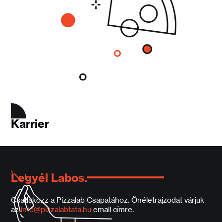
Karrier
Legyél Labos.
Csatlakozz a Pizzalab Csapatához. Önéletrajzodat várjuk
az
info@pizzalabtata.hu
email címre.