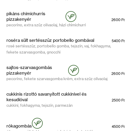
pikáns chimichurris
pizzakenyér
2600 Ft
pecorino, extra szűz olívaolaj, házi chimichurri
roséra sült sertésszűz portobello gombával
5400 Ft
rosé sertésszűz, portobello gomba, tejszín, vaj, fokhagyma,
fekete szarvasgomba, gnocchi
sajtos-szarvasgombás
pizzakenyér
2600 Ft
pecorino, fekete szarvasgomba krém, extra szűz olívaolaj
cukkinis rizottó savanyított cukkinivel és
kesudióval
2500 Ft
cukkini, fokhagyma, tejszín, parmezán
rókagombás
4500 Ft