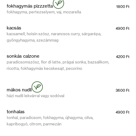
fokhagymás pizzzetta
1800 Ft
fokhagyma, pertezselyem, vaj, mozarella
kacsás
4900 Ft
kacsamell, hoisin szósz, narancsos curry, sárgarépa,
gyöngyhagyma, szezámmag
sonkás calzone
4200 Ft
paradicsomszósz, fior di latte, prágai sonka, bazsalikom,
ricotta, fokhagymás kecskesajt, pecorino
mákos nudli
3600 Ft
házi nudli lekvárral vagy sodóval
tonhalas
4900 Ft
tonhal, paradicsom, fokhagyma, újhagyma, olíva,
kapribogyó, citrom, parmezán