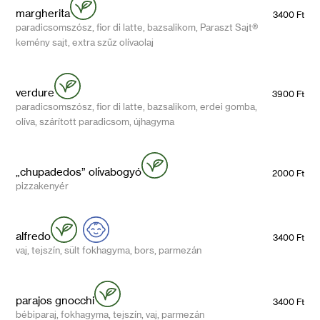
margherita
3400 Ft
paradicsomszósz, fior di latte, bazsalikom, Paraszt Sajt®
kemény sajt, extra szűz olívaolaj
verdure
3900 Ft
paradicsomszósz, fior di latte, bazsalikom, erdei gomba,
olíva, szárított paradicsom, újhagyma
„chupadedos” olívabogyó
2000 Ft
pizzakenyér
alfredo
3400 Ft
vaj, tejszín, sült fokhagyma, bors, parmezán
parajos gnocchi
3400 Ft
bébiparaj, fokhagyma, tejszín, vaj, parmezán