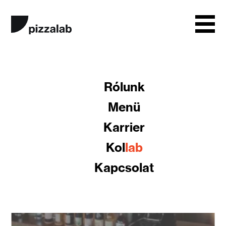
Asztalfoglalás
Rólunk
Menü
Házhozszállítás
Karrier
Kol
lab
Kapcsolat