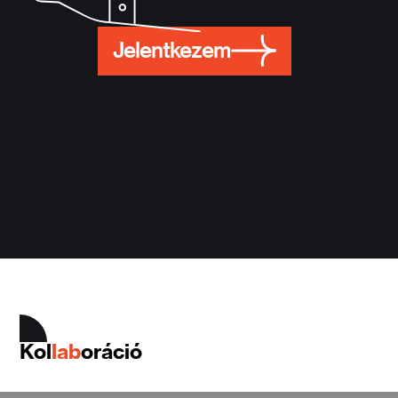
Jelentkezem
Kol
lab
oráció