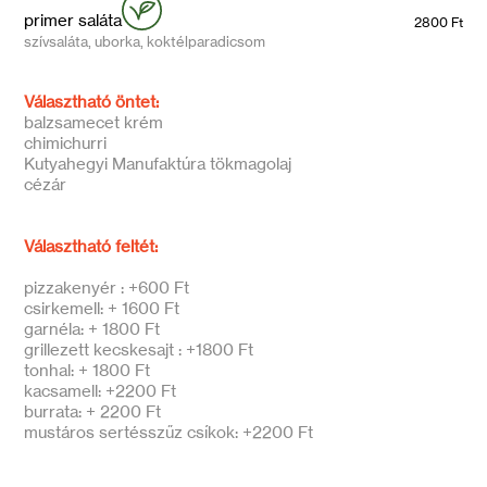
primer saláta
2800 Ft
szívsaláta, uborka, koktélparadicsom
Választható öntet:
balzsamecet krém
chimichurri
Kutyahegyi Manufaktúra tökmagolaj
cézár
Választható feltét:
pizzakenyér : +600 Ft
csirkemell: + 1600 Ft
garnéla: + 1800 Ft
grillezett kecskesajt : +1800 Ft
tonhal: + 1800 Ft
kacsamell: +2200 Ft
burrata: + 2200 Ft
mustáros sertésszűz csíkok: +2200 Ft