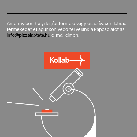
Amennyiben helyi kis/őstermelő vagy és szívesen látnád
termékedet étlapunkon vedd fel velünk a kapcsolatot az
info@pizzalabtata.hu
e-mail címen.
Kollab