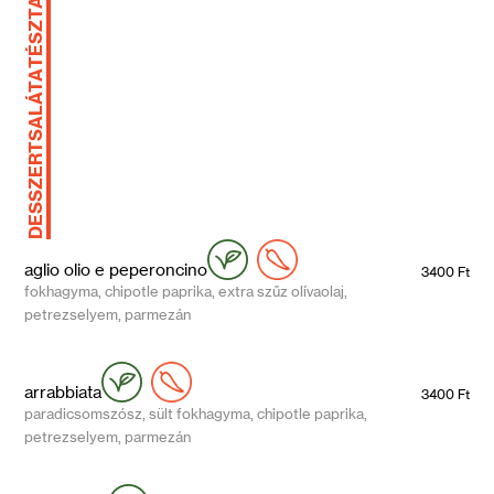
TÉSZTA
SALÁTA
DESSZERT
aglio olio e peperoncino
3400 Ft
fokhagyma, chipotle paprika, extra szűz olívaolaj,
petrezselyem, parmezán
arrabbiata
3400 Ft
paradicsomszósz, sült fokhagyma, chipotle paprika,
petrezselyem, parmezán