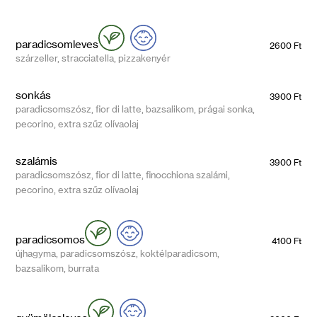
paradicsomleves
2600 Ft
szárzeller, stracciatella, pizzakenyér
sonkás
3900 Ft
paradicsomszósz, fior di latte, bazsalikom, prágai sonka,
pecorino, extra szűz olívaolaj
szalámis
3900 Ft
paradicsomszósz, fior di latte, finocchiona szalámi,
pecorino, extra szűz olívaolaj
paradicsomos
4100 Ft
újhagyma, paradicsomszósz, koktélparadicsom,
bazsalikom, burrata