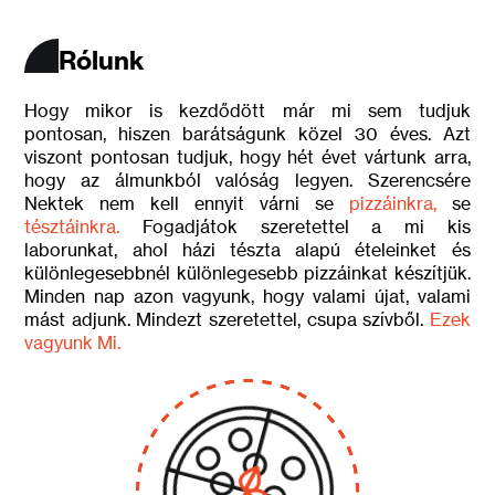
Slide 3 of 3.
Né Napoletano,
Rólunk
Né é Romano,
É Tataletano
Hogy mikor is kezdődött már mi sem tudjuk
pontosan, hiszen barátságunk közel 30 éves. Azt
viszont pontosan tudjuk, hogy hét évet vártunk arra,
hogy az álmunkból valóság legyen. Szerencsére
Nektek nem kell ennyit várni se
pizzáinkra,
se
tésztáinkra.
Fogadjátok szeretettel a mi kis
laborunkat, ahol házi tészta alapú ételeinket és
különlegesebbnél különlegesebb pizzáinkat készítjük.
Minden nap azon vagyunk, hogy valami újat, valami
mást adjunk. Mindezt szeretettel, csupa szívből.
Ezek
vagyunk Mi.