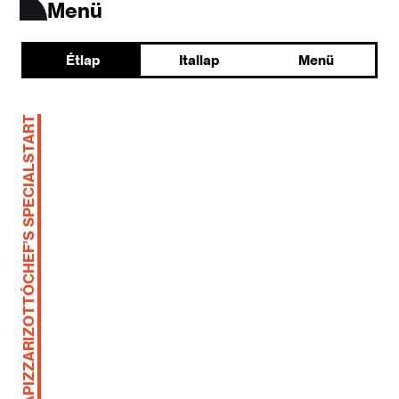
Menü
Étlap
Itallap
Menü
START
CHEF’S SPECIAL
RIZOTTÓ
PIZZA