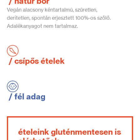
/ natúr bor
Vegán alacsony kéntartalmú, szűretlen,
derítetlen, spontán erjesztett 100%-os szőlő.
Adalékanyagot nem tartalmaz.
/ csípős ételek
/ fél adag
ételeink gluténmentesen is