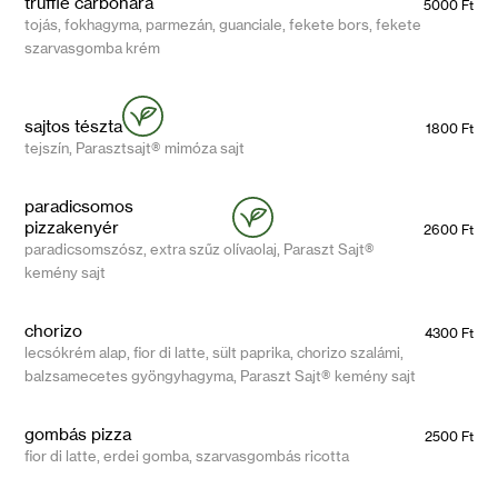
truffle carbonara
5000 Ft
tojás, fokhagyma, parmezán, guanciale, fekete bors, fekete
szarvasgomba krém
sajtos tészta
1800 Ft
tejszín, Parasztsajt® mimóza sajt
paradicsomos
pizzakenyér
2600 Ft
paradicsomszósz, extra szűz olívaolaj, Paraszt Sajt®
kemény sajt
chorizo
4300 Ft
lecsókrém alap, fior di latte, sült paprika, chorizo szalámi,
balzsamecetes gyöngyhagyma, Paraszt Sajt® kemény sajt
gombás pizza
2500 Ft
fior di latte, erdei gomba, szarvasgombás ricotta