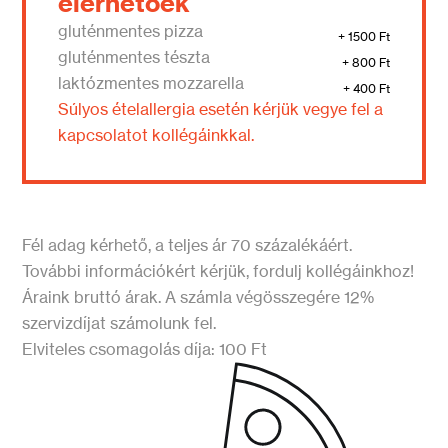
elérhetőek
gluténmentes pizza
+ 1500 Ft
gluténmentes tészta
+ 800 Ft
laktózmentes mozzarella
+ 400 Ft
Súlyos ételallergia esetén kérjük vegye fel a
kapcsolatot kollégáinkkal.
Fél adag kérhető, a teljes ár 70 százalékáért.
További információkért kérjük, fordulj kollégáinkhoz!
Áraink bruttó árak. A számla végösszegére 12%
szervizdíjat számolunk fel.
Elviteles csomagolás díja: 100 Ft