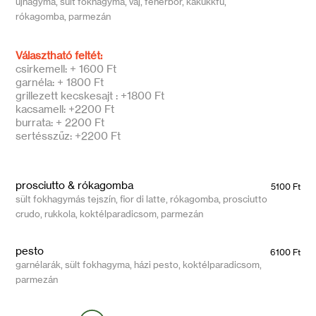
újhagyma, sült fokhagyma, vaj, fehérbor, kakukkfű,
rókagomba, parmezán
Választható feltét:
csirkemell: + 1600 Ft
garnéla: + 1800 Ft
grillezett kecskesajt : +1800 Ft
kacsamell: +2200 Ft
burrata: + 2200 Ft
sertésszűz: +2200 Ft
prosciutto & rókagomba
5100 Ft
sült fokhagymás tejszín, fior di latte, rókagomba, prosciutto
crudo, rukkola, koktélparadicsom, parmezán
pesto
6100 Ft
garnélarák, sült fokhagyma, házi pesto, koktélparadicsom,
parmezán