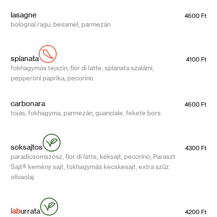
lasagne
4600 Ft
bolognai ragu, besamel, parmezán
spianata
4100 Ft
fokhagymás tejszín, fior di latte, spianata szalámi,
pepperoni paprika, pecorino
carbonara
4600 Ft
tojás, fokhagyma, parmezán, guanciale, fekete bors
soksajtos
4300 Ft
paradicsomszósz, fior di latte, kéksajt, pecorino, Paraszt
Sajt® kemény sajt, fokhagymás kecskesajt, extra szűz
olívaolaj
lab
urrata
4200 Ft