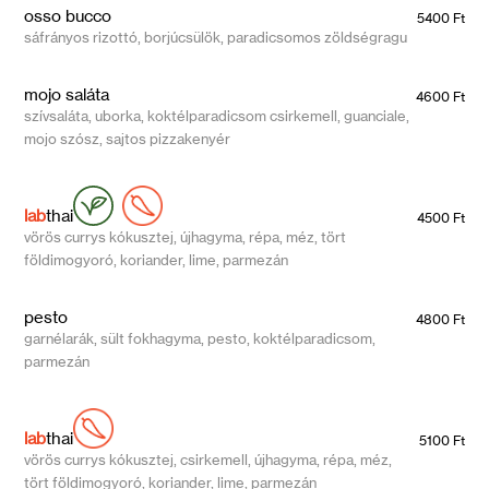
osso bucco
5400 Ft
sáfrányos rizottó, borjúcsülök, paradicsomos zöldségragu
mojo saláta
4600 Ft
szívsaláta, uborka, koktélparadicsom csirkemell, guanciale,
mojo szósz, sajtos pizzakenyér
lab
thai
4500 Ft
vörös currys kókusztej, újhagyma, répa, méz, tört
földimogyoró, koriander, lime, parmezán
pesto
4800 Ft
garnélarák, sült fokhagyma, pesto, koktélparadicsom,
parmezán
lab
thai
5100 Ft
vörös currys kókusztej, csirkemell, újhagyma, répa, méz,
tört földimogyoró, koriander, lime, parmezán