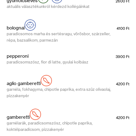
gyümölcsleves
2600 Ft
aktuális választékunkról kérdezd kollégáinkat
bolognai
4100 Ft
paradicsomos marha és sertésragu, vörösbor, szárzeller,
répa, bazsalikom, parmezán
pepperoni
3900 Ft
paradicsomszósz, fior di latte, gyulai kolbász
aglio gamberetti
4200 Ft
garnéla, fokhagyma, chipotle paprika, extra szűz olívaolaj,
pizzakenyér
gamberetti
4200 Ft
garnélarák, paradicsomszósz, chipotle paprika,
koktélparadicsom, pizzakenyér