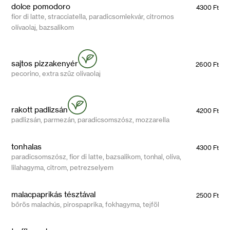
dolce pomodoro
4300 Ft
fior di latte, stracciatella, paradicsomlekvár, citromos
olívaolaj, bazsalikom
sajtos pizzakenyér
2600 Ft
pecorino, extra szűz olívaolaj
rakott padlizsán
4200 Ft
padlizsán, parmezán, paradicsomszósz, mozzarella
tonhalas
4300 Ft
paradicsomszósz, fior di latte, bazsalikom, tonhal, olíva,
lilahagyma, citrom, petrezselyem
malacpaprikás tésztával
2500 Ft
bőrös malachús, pirospaprika, fokhagyma, tejföl