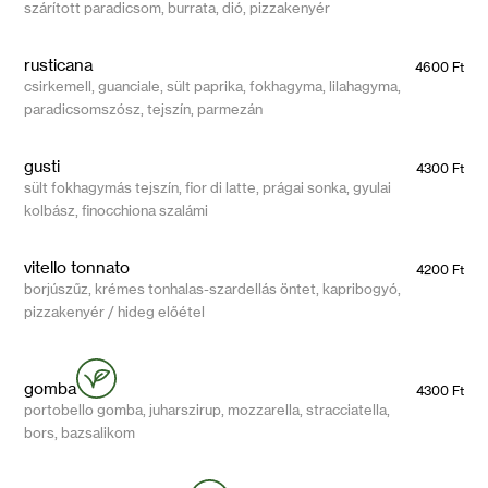
szárított paradicsom, burrata, dió, pizzakenyér
rusticana
4600 Ft
csirkemell, guanciale, sült paprika, fokhagyma, lilahagyma,
paradicsomszósz, tejszín, parmezán
gusti
4300 Ft
sült fokhagymás tejszín, fior di latte, prágai sonka, gyulai
kolbász, finocchiona szalámi
vitello tonnato
4200 Ft
borjúszűz, krémes tonhalas-szardellás öntet, kapribogyó,
pizzakenyér / hideg előétel
gomba
4300 Ft
portobello gomba, juharszirup, mozzarella, stracciatella,
bors, bazsalikom